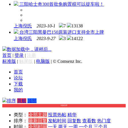
三阳哈士奇300首批免购置税可以提车啦！
上海倪氏
2023-10-1
7
13138
台湾三阳黑曼巴150原装进口支持全市上牌
上海倪氏
2023-9-27
3
14122
数据加载中，请稍后...
首页
|
登录
|
注册
标准版
|
触屏版
|
电脑版
|
© Comsenz Inc.
首页
论坛
下载
我的
排序
导航
顶部
列表排序
类型：
全部主题
投票
热帖
精华
排序：
最新回复
发帖时间
回复数
查看数
热门度
时间：
全部时间
一天
两天
一周
一个月
三个月