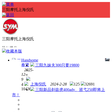
三阳摩托上海倪氏
三阳摩托上海倪氏
今日：0 / 主题：473
收藏本版
Handsome
三
奉贤
三阳九妹夫300只要19800
阳
2025-
kating50
12-
9
上海倪氏
2024-2-28
125
32691
4
10436
三阳新品剑齿虎400adv、巡弋250即将上
市！