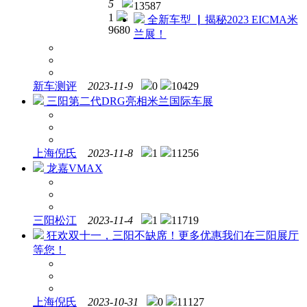
一起
5
再升
13587
鉴
1
级！
全新车型 ▏揭秘2023 EICMA米
赏。
9680
三重
兰展！
优惠
等你
拿！
新车测评
2023-11-9
0
10429
京东
三阳第二代DRG亮相米兰国际车展
下单
上牌
找倪
氏。
上海倪氏
2023-11-8
1
11256
龙嘉VMAX
三阳松江
2023-11-4
1
11719
狂欢双十一，三阳不缺席！更多优惠我们在三阳展厅
等您！
上海倪氏
2023-10-31
0
11127