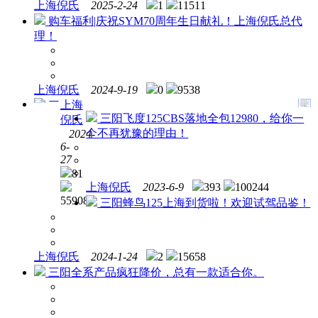
上海倪氏
2025-2-24
1
11511
购车福利|庆祝SYM70周年生日献礼！上海倪氏总代
理！
上海倪氏
2024-9-19
0
9538
上海
三
三阳飞度125CBS落地全包12980，给你一
倪氏
阳夏
个不再犹豫的理由！
2024-
季免
6-
费点
27
检服
81
务月
上海倪氏
2023-6-9
393
100244
～上
55908
三阳蜂鸟125上海到货啦！欢迎试驾品鉴！
海站
上海倪氏
2024-1-24
2
15658
三阳全系产品疯狂降价，总有一款适合你。