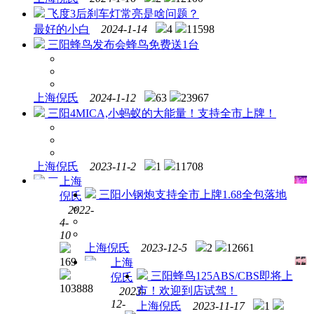
飞度3后刹车灯常亮是啥问题？
最好的小白
2024-1-14
4
11598
三阳蜂鸟发布会蜂鸟免费送1台
上海倪氏
2024-1-12
63
23967
三阳4MICA,小蚂蚁的大能量！支持全市上牌！
上海倪氏
2023-11-2
1
11708
上海
三
三阳小钢炮支持全市上牌1.68全包落地
倪氏
阳全
2022-
系在
4-
售车
10
型上
上海倪氏
2023-12-5
2
12661
海倪
169
上海
氏总
SYM
三阳蜂鸟125ABS/CBS即将上
倪氏
代理
103888
双12
市！欢迎到店试驾！
2023-
邀您
狂欢
12-
上海倪氏
2023-11-17
1