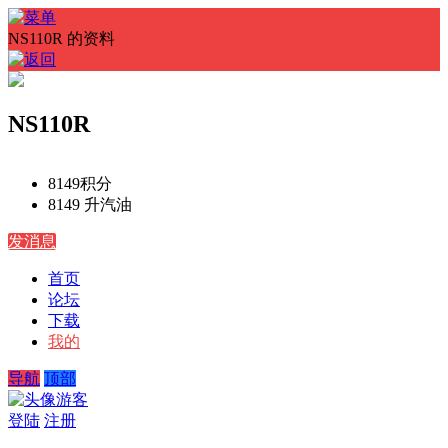
NS110R 的资料
NS110R
8149
积分
8149 升
汽油
发消息
首页
论坛
下载
我的
导航
顶部
游客
登陆
注册