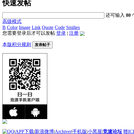
快速发帖
还可输入
80
高级模式
B
Color
Image
Link
Quote
Code
Smilies
您需要登录后才可以发帖
登录
|
注册
本版积分规则
发表帖子
|
APP下载
|
新浪微博
|
Archiver
|
手机版
|
小黑屋
|
竞速论坛
赣IC