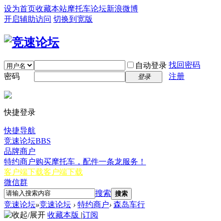
设为首页
收藏本站
摩托车论坛
新浪微博
开启辅助访问
切换到宽版
找回密码
自动登录
密码
注册
登录
快捷登录
快捷导航
竞速论坛
BBS
品牌商户
特约商户
购买摩托车，配件一条龙服务！
客户端下载
客户端下载
微信群
搜索
搜索
竞速论坛
»
竞速论坛
›
特约商户
›
森岛车行
收藏本版
|
订阅