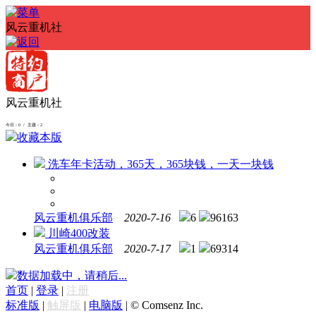
风云重机社
风云重机社
今日：0 / 主题：2
收藏本版
洗车年卡活动，365天，365块钱，一天一块钱
风云重机俱乐部
2020-7-16
6
96163
川崎400改装
风云重机俱乐部
2020-7-17
1
69314
数据加载中，请稍后...
首页
|
登录
|
注册
标准版
|
触屏版
|
电脑版
|
© Comsenz Inc.