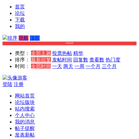
首页
论坛
下载
我的
排序
导航
顶部
列表排序
类型：
全部主题
投票
热帖
精华
排序：
最新回复
发帖时间
回复数
查看数
热门度
时间：
全部时间
一天
两天
一周
一个月
三个月
游客
登陆
注册
网站首页
论坛版块
站内搜索
个人中心
我的消息
帖子提醒
发表新帖