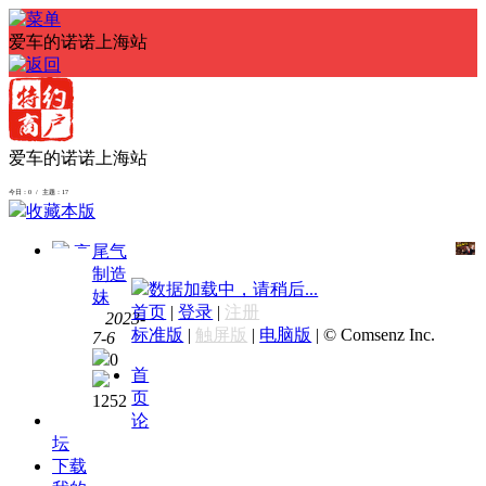
爱车的诺诺上海站
爱车的诺诺上海站
今日：0 / 主题：17
收藏本版
尾气
高
制造
价收
数据加载中，请稍后...
妹
好
首页
|
登录
|
注册
2023-
车，
标准版
|
触屏版
|
电脑版
|
© Comsenz Inc.
7-6
专业
0
解决
首
二手
页
1252
带轮
论
子的
坛
收售
下载
问题