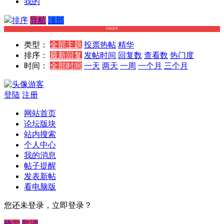
我的
～
排序
导航
顶部
列表排序
类型：
全部主题
投票
热帖
精华
排序：
最新回复
发帖时间
回复数
查看数
热门度
时间：
全部时间
一天
两天
一周
一个月
三个月
游客
登陆
注册
网站首页
论坛版块
站内搜索
个人中心
我的消息
帖子提醒
发表新帖
看电脑版
您还未登录，立即登录？
确定
取消