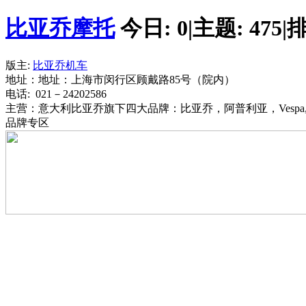
比亚乔摩托
今日:
0
|
主题:
475
|
排
版主:
比亚乔机车
地址：地址：上海市闵行区顾戴路85号（院内）
电话: 021－24202586
主营：意大利比亚乔旗下四大品牌：比亚乔，阿普利亚，Vesp
品牌专区