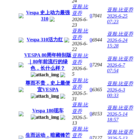
24
亚殷.比
亚殷.比亚乔
Vespa 史上动力最强
亚乔
0
7041
2026-6-25
310
2026-6-
07:23
23
亚殷.比
亚殷.比亚乔
亚乔
Vespa 310活力红
0
6944
2026-6-24
2026-6-
15:28
22
VESPA 80周年特别版
亚殷.比
亚殷.比亚乔
｜80年前流行的绿
亚乔
0
7294
2026-6-7
色，长什么样？
2026-6-
07:54
5
亚殷.比
尊而不贵，史上最便
亚殷.比亚乔
亚乔
宜VESPA
0
6365
2026-6-3
2026-5-
00:33
31
亚殷.比
亚殷.比亚乔
Vespa 180现车
亚乔
0
8153
2026-5-14
2026-5-
18:57
13
亚殷.比
亚殷.比亚乔
生而运动，暗藏锋芒
亚乔
0
7127
2026-5-13