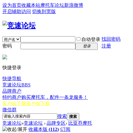
设为首页
收藏本站
摩托车论坛
新浪微博
开启辅助访问
切换到宽版
找回密码
自动登录
密码
注册
登录
快捷登录
快捷导航
竞速论坛
BBS
品牌商户
特约商户
购买摩托车，配件一条龙服务！
客户端下载
客户端下载
微信群
搜索
搜索
竞速论坛
»
竞速论坛
›
品牌专区
›
比亚乔摩托
收藏本版
(
112
)
|
订阅