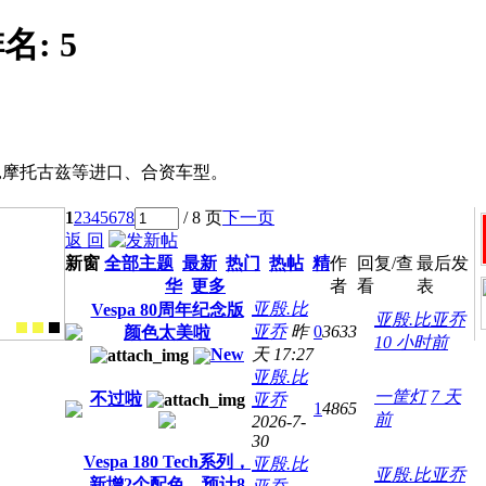
名:
5
a,摩托古兹等进口、合资车型。
1
2
3
4
5
6
7
8
/ 8 页
下一页
返 回
新窗
全部主题
最新
热门
热帖
精
作
回复/查
最后发
华
更多
者
看
表
亚殷.比
Vespa 80周年纪念版
亚殷.比亚乔
亚乔
昨
0
3633
颜色太美啦
10 小时前
New
天 17:27
亚殷.比
一筐灯
7 天
不过啦
亚乔
1
4865
前
2026-7-
30
Vespa 180 Tech系列，
亚殷.比
亚殷.比亚乔
新增2个配色，预计8