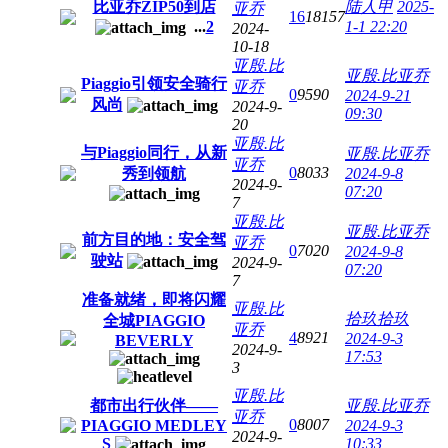
比亚乔ZIP50到店
陆人甲
2025-
亚乔
16
18157
...
2
1-1 22:20
2024-
10-18
亚殷.比
亚殷.比亚乔
Piaggio引领安全骑行
亚乔
0
9590
2024-9-21
风尚
2024-9-
09:30
20
亚殷.比
与Piaggio同行，从新
亚殷.比亚乔
亚乔
0
8033
秀到领航
2024-9-8
2024-9-
07:20
7
亚殷.比
亚殷.比亚乔
前方目的地：安全驾
亚乔
0
7020
2024-9-8
驶站
2024-9-
07:20
7
准备就绪，即将闪耀
亚殷.比
拾玖拾玖
全城PIAGGIO
亚乔
4
8921
2024-9-3
BEVERLY
2024-9-
17:53
3
亚殷.比
都市出行伙伴——
亚殷.比亚乔
亚乔
0
8007
PIAGGIO MEDLEY
2024-9-3
2024-9-
S
10:33