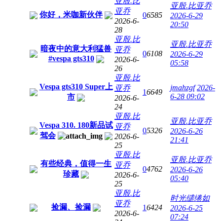
亚殷.比
亚殷.比亚乔
亚乔
你好，米咖新伙伴
0
6585
2026-6-29
2026-6-
20:50
28
亚殷.比
亚殷.比亚乔
暗夜中的意大利猛兽
亚乔
0
6108
2026-6-29
#vespa gts310
2026-6-
05:58
26
亚殷.比
Vespa gts310 Super上
jmahzgf
2026-
亚乔
1
6649
6-28 09:02
市
2026-6-
24
亚殷.比
亚殷.比亚乔
Vespa 310. 180新品试
亚乔
0
5326
2026-6-26
驾会
2026-6-
21:41
25
亚殷.比
亚殷.比亚乔
有些经典，值得一生
亚乔
0
4762
2026-6-26
珍藏
2026-6-
05:40
25
亚殷.比
时光缱绻如
亚乔
捡漏、捡漏
1
6424
2026-6-25
2026-6-
07:24