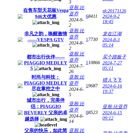
3
亚殷.比
在售车型天花板Vespa
sfc20171126
亚乔
6
8411
2024-9-2
946大优惠
2024-9-
18:45
2
亚殷.比
非凡之韵，唤醒激情
龙在江湖
亚乔
1
7730
——VESPA GTV
2024-8-3
2024-8-
05:14
2
亚殷.比
都市出行伙伴——
买个踏板子
亚乔
1
10866
PIAGGIO MEDLEY
2024-7-27
2024-7-
S
05:11
26
时尚与科技：
亚殷.比
猎人飞飞
PIAGGIO MEDLEY
亚乔
1
9687
2024-6-16
尽在掌控之中
2024-6-
19:37
5
城市出行，完美伴
亚殷.比
侣：PIAGGIO
亚殷.比亚乔
亚乔
0
8523
BEVERLY 父亲的卓
2024-6-15
2024-6-
09:12
越选择
14
父亲的快乐，如此简
亚殷.比