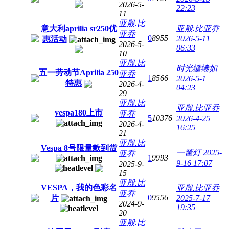
2026-5-
22:23
11
亚殷.比
意大利aprilia sr250优
亚殷.比亚乔
亚乔
0
8955
2026-5-11
惠活动
2026-5-
06:33
10
亚殷.比
时光缱绻如
五一劳动节Aprilia 250
亚乔
1
8566
2026-5-1
特惠
2026-4-
04:23
29
亚殷.比
亚殷.比亚乔
vespa180上市
亚乔
5
10376
2026-4-25
2026-4-
16:25
21
亚殷.比
Vespa 8号限量款到货
一筐灯
2025-
亚乔
1
9993
9-16 17:07
2025-9-
15
亚殷.比
VESPA，我的色彩名
亚殷.比亚乔
亚乔
0
9556
片
2025-7-17
2024-9-
19:35
20
亚殷.比