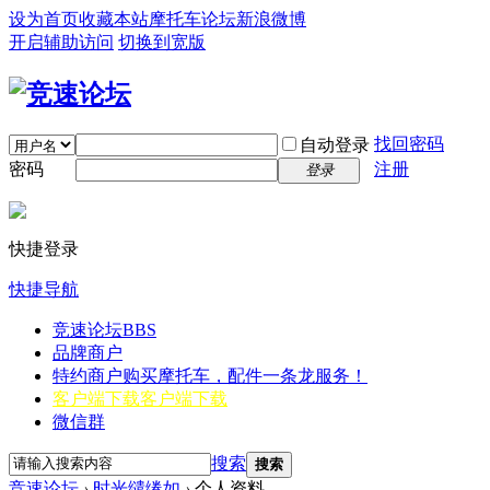
设为首页
收藏本站
摩托车论坛
新浪微博
开启辅助访问
切换到宽版
找回密码
自动登录
密码
注册
登录
快捷登录
快捷导航
竞速论坛
BBS
品牌商户
特约商户
购买摩托车，配件一条龙服务！
客户端下载
客户端下载
微信群
搜索
搜索
竞速论坛
›
时光缱绻如
›
个人资料