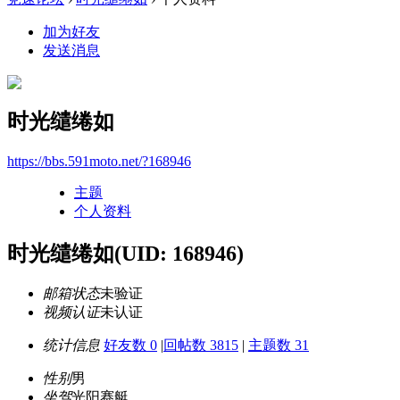
加为好友
发送消息
时光缱绻如
https://bbs.591moto.net/?168946
主题
个人资料
时光缱绻如
(UID: 168946)
邮箱状态
未验证
视频认证
未认证
统计信息
好友数 0
|
回帖数 3815
|
主题数 31
性别
男
坐驾
光阳赛艇