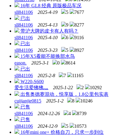
16年 GL8 经典 原版极品车况
sll841106
2025-4-19
5
7677
已出
sll841106
2025-4-13
9
8277
带沪大牌的皮卡有人有吗？
sll841106
2025-4-10
6
9116
已出
sll841106
2025-3-23
5
8927
15年X5看能不能换部水鸟
eason.
2025-3-1
0
8614
已出
sll841106
2025-2-8
7
11165
W220-S600
爱生活爱狒狒灬
2025-1-22
2
10292
出售奥德赛混动，悦享版，1.8公里包实表
cuijianjie0815
2025-1-2
8
10246
已售
sll841106
2024-12-26
4
8739
已售
sll841106
2024-12-9
5
10573
16年mini one+ 价格自刀，只求一步到位