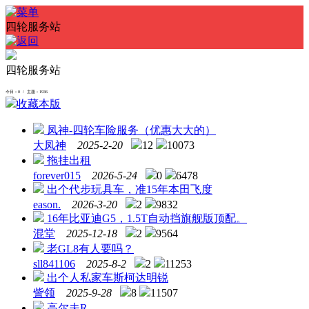
四轮服务站
四轮服务站
今日：0 / 主题：1936
收藏本版
凤神-四轮车险服务（优惠大大的）
大凤神
2025-2-20
12
10073
拖挂出租
forever015
2026-5-24
0
6478
出个代步玩具车，准15年本田飞度
eason.
2026-3-20
2
9832
16年比亚迪G5，1.5T自动挡旗舰版顶配。
混堂
2025-12-18
2
9564
老GL8有人要吗？
sll841106
2025-8-2
2
11253
出个人私家车斯柯达明锐
訾领
2025-9-28
8
11507
高尔夫R