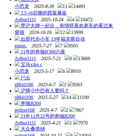
小恐龙
2025-8-30
11
14491
3.5 v6后驱的西装暴徒
Arthur1111
2025-10-24
4
10472
带沪大牌一起出，有情怀喜欢老车的看过来
訾领
2024-10-16
12
13999
出部代步小车 13年福克斯自动
eason.
2025-7-27
7
9501
11年的奔驰R300六座
Arthur1111
2025-7-21
0
13669
宝马x4m c
小恐龙
2025-5-17
6
8910
已出
sll841106
2025-6-7
2
9563
沪牌小中巴有人要吗？
sll841106
2025-5-27
14
11190
奔驰B200
polizei168
2025-4-7
2
7867
11年12月22号的奔驰B200
Arthur1111
2025-4-21
1
7970
大众桑塔纳
polizei168
2024-10-22
6
14503