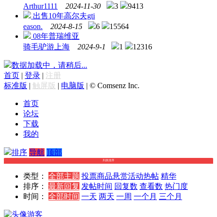
Arthur1111
2024-11-30
3
9413
出售10年高尔夫gti
eason.
2024-8-15
6
15564
08年普瑞维亚
骑毛驴游上海
2024-9-1
1
12316
数据加载中，请稍后...
首页
|
登录
|
注册
标准版
|
触屏版
|
电脑版
|
© Comsenz Inc.
首页
论坛
下载
我的
排序
导航
顶部
列表排序
类型：
全部主题
投票
商品
悬赏
活动
热帖
精华
排序：
最新回复
发帖时间
回复数
查看数
热门度
时间：
全部时间
一天
两天
一周
一个月
三个月
游客