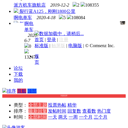
派方机车旗航店
2019-12-2
2
108355
裂行蓝A125，刚刚1800公里
啊电单车
2020-4-18
5
108084
啊电
新
单车
车
数据加载中，请稍后...
2020-
UY125
首页
|
登录
|
注册
6-7
新车
标准版
|
触屏版
|
电脑版
|
© Comsenz Inc.
0
带牌
出
首
132473
售！！！
页
有意
论坛
向我
下载
联
我的
系。
排序
导航
顶部
列表排序
类型：
全部主题
投票
热帖
精华
排序：
最新回复
发帖时间
回复数
查看数
热门度
时间：
全部时间
一天
两天
一周
一个月
三个月
游客