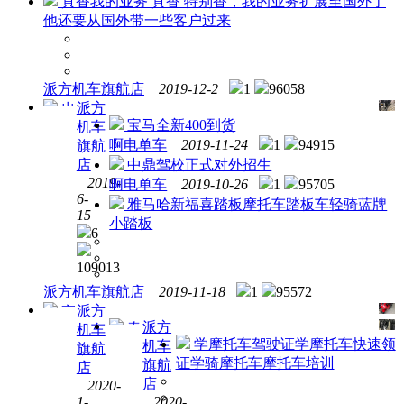
真香我的业务 真香 特别香，我的业务扩展至国外了
他还要从国外带一些客户过来
派方机车旗航店
2019-12-2
1
96058
派方
出
宝马全新400到货
机车
沪A
啊电单车
2019-11-24
1
94915
旗航
蓝牌
店
中鼎驾校正式对外招生
圣甲
2019-
虫
啊电单车
2019-10-26
1
95705
6-
200CC
雅马哈新福喜踏板摩托车踏板车轻骑蓝牌
15
摩托
小踏板
6
车踏
板车
109013
派方机车旗航店
2019-11-18
1
95572
派方
高
派方
春
机车
价回
学摩托车驾驶证学摩托车快速领
机车
风
旗航
收沪
证学骑摩托车摩托车培训
250
旗航
店
A蓝
国四
店
2020-
牌，
1000
1-
2020-