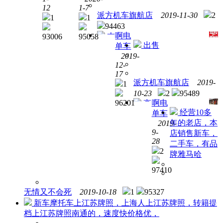
最好
公里
12
1-7
带旧
派方机车旗航店
2019-11-30
2
1
1
车
94463
啊电
本
93006
95058
出售
单车
店经
2019-
营各
12-
种品
17
牌产
派方机车旗航店
2019-
1
品摩
10-23
2
95489
托车
96201
啊电
高
经营10多
单车
价回
年的老店，本
2019-
收宝
9-
店销售新车，
马
28
二手车，有品
310R
2
牌雅马哈
97410
无情又不会死
2019-10-18
1
95327
新车摩托车上江苏牌照，上海人上江苏牌照，转籍提
档上江苏牌照南通的，速度快价格优，