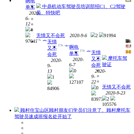
啊电
摩
中鼎机动车驾驶员培训部招C1、C2驾驶
单车
托车
员、特快吧
2020-
驾照
6-
正在
12
火热
4
报名
无情又不会死
2020-9-6
2
91994
中！
97041
无情
摩
啊电
高
又不
托车
无情
摩
单车
价回
会死
维修
摩托车驾
又不
托车
2020-
收沪
2020-
保养
驶证
6-7
会死
维修
9-
Ａ蓝
0
13
2020-
保养
牌沪
9-
1
Ａ黄
22
127107
牌
无情又不会死
0
84906
2020-9-23
2
83973
105576
顾村住宝山区顾村朋友们学员们注意了、顾村摩托车
驾驶员速成班报名处开始了