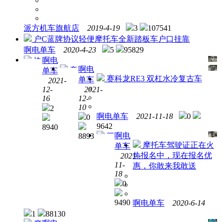
派方机车旗航店
2019-4-19
3
107541
户C蓝牌协议轻便摩托车全新踏板车户口挂靠
啊电单车
2020-4-23
5
95829
啊电
协
啊电
奔
单车
议新
赛科龙RE3 双杠水冷复古车
单车
达-
2021-
车雅
12-
2021-
上
马哈
16
12-
海，
as125
10
2
金吉
啊电单车
2021-11-18
0
0
拉 灰
9642
8940
石 试
啊电
8893
三
驾活
摩托车驾驶证正在火
单车
阳巡
动 大
热报名中，现在报名优
2021-
弋
量现
11-
惠，你敢来我敢送
150
货
18
0
9490
啊电单车
2020-6-14
1
88130