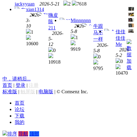
jackyyuan
2026-5-21
2
7618
xian1314
有
2026-
嗨皮
和
没有
3-
Minnnnnn
23
陈
平铁
刹车
10
2026-
牛跟
台
款维
211
罐 以
片螺
5-8
佳佳
1
个
马不
湾智
2026-
多利
售没
丝来
1
佳佳
人出
5-
一样
杰x
亚前
有了
一根
10600
12
Me
闲置
2026-
雅马
减震
10
数
9919
2026-
0
5-8
shoei
哈
弹簧
蚊。
据
5-2
z8
0
nvx
自提
加
0
10918
倒置
载
9795
前减
10470
震，
中，请稍后...
有人
首页
|
登录
|
注册
要
标准版
|
触屏版
|
电脑版
|
© Comsenz Inc.
吗，
现货
首页
一套
论坛
下载
我的
排序
导航
顶部