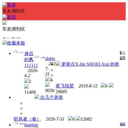
车友调剂区
车友调剂区
今日：0 / 主题：24270
收藏本版
身后
出
shdzs
戒
的风
一台
2026-
更新点X-lite SHOEI Arai 的盔
烟了
111111
海鲅
7-
2026-
剩余
i7 四
31
4-2
口粮
代笔
3
2
出了
记本
夜飞恒星
2019-8-12
6
电脑
9058
29685
11409
出几个老盔
听风者（春）
2026-7-31
6
12682
huqijun
鬃