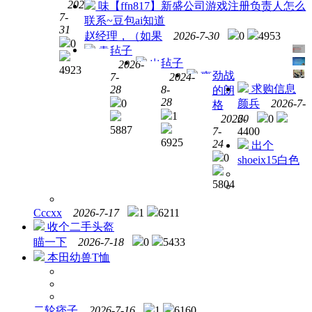
2026-
味【ffn817】新盛公司游戏注册负责人怎么
狮蜥
7-
联系~豆包ai知道
有谁
31
赵经理，（如果
2026-7-30
0
4953
要
0
毡子
卖
吗？
毡子
出
2026-
个显
4923
劲战
爽
7-
2024-
一套
卡
求购信息
28
8-
的朗
快直
电脑
28
0
颜兵
2026-7-
格
接打
1
2026-
20
0
款
5887
7-
4400
6925
24
出个
0
shoeix15白色
5804
Cccxx
2026-7-17
1
6211
收个二手头盔
瞄一下
2026-7-18
0
5433
本田幼兽T恤
二轮痞子
2026-7-16
1
6160