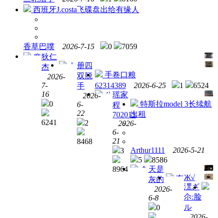
西班牙J.costa飞碟盘出给有缘人
香草巴噗
2026-7-15
0
7059
狄仁
摩
册四
七
杰
托车
手卷口粮
双脱
星 铁
2026-
排气
7-
62314389
2026-6-25
1
6524
手
盒 极
管防
16
瑶家
公
2026-
烫罩
0
特斯拉model 3长续航
6-
程
司多
防烫
22
出租
702015
了2
盖保
6241
2
2026-
个笔
护罩
6-
记本
前段
21
8468
电脑
防烫
Arthur1111
2026-5-21
3
29节
5
8586
8964
天是
后段
全
Ж√
充
灰的
两片
新香
潶ざ
电宝
2026-
全新
奈儿
尒:脸
6-8
未使
包包
ル
0
用未
2026-