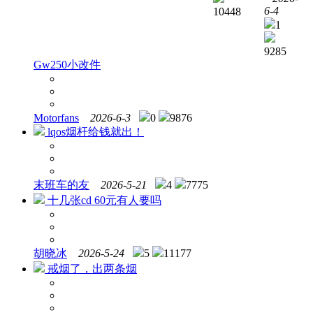
安装
6-4
10448
仅拆
1
封
9285
Gw250小改件
Motorfans
2026-6-3
0
9876
lqos烟杆给钱就出！
末班车的友
2026-5-21
4
7775
十几张cd 60元有人要吗
胡晓冰
2026-5-24
5
11177
戒烟了，出两条烟