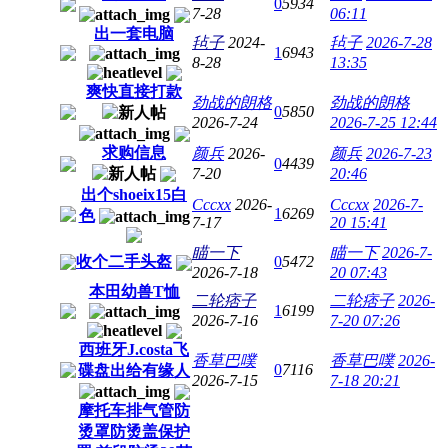
0
5934
7-28
06:11
出一套电脑
毡子
2024-
毡子
2026-7-28
1
6943
8-28
13:35
爽快直接打款
劲战的朗格
劲战的朗格
0
5850
2026-7-24
2026-7-25 12:44
求购信息
颜兵
2026-
颜兵
2026-7-23
0
4439
7-20
20:46
出个shoeix15白
Cccxx
2026-
Cccxx
2026-7-
1
6269
色
7-17
20 15:41
瞄一下
瞄一下
2026-7-
收个二手头盔
0
5472
2026-7-18
20 07:43
本田幼兽T恤
二轮痞子
二轮痞子
2026-
1
6199
2026-7-16
7-20 07:26
西班牙J.costa飞
香草巴噗
香草巴噗
2026-
0
7116
碟盘出给有缘人
2026-7-15
7-18 20:21
摩托车排气管防
烫罩防烫盖保护