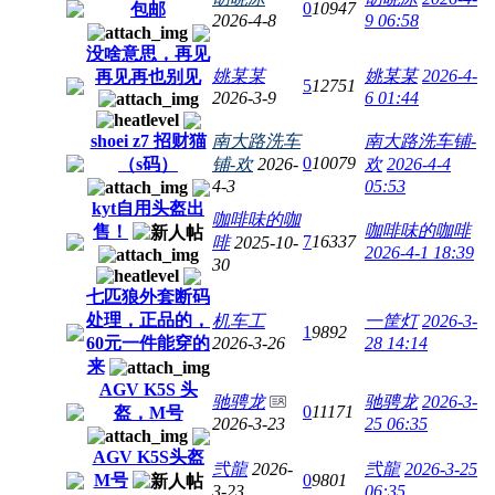
0
10947
包邮
2026-4-8
9 06:58
没啥意思，再见
姚某某
姚某某
2026-4-
再见再也别见
5
12751
2026-3-9
6 01:44
shoei z7 招财猫
南大路洗车
南大路洗车铺-
0
10079
（s码）
铺-欢
2026-
欢
2026-4-4
4-3
05:53
kyt自用头盔出
咖啡味的咖
咖啡味的咖啡
售！
7
16337
啡
2025-10-
2026-4-1 18:39
30
七匹狼外套断码
处理，正品的，
机车工
一筐灯
2026-3-
1
9892
60元一件能穿的
2026-3-26
28 14:14
来
AGV K5S 头
驰骋龙
驰骋龙
2026-3-
0
11171
盔，M号
2026-3-23
25 06:35
AGV K5S头盔
弐龍
2026-
弐龍
2026-3-25
M号
0
9801
3-23
06:35