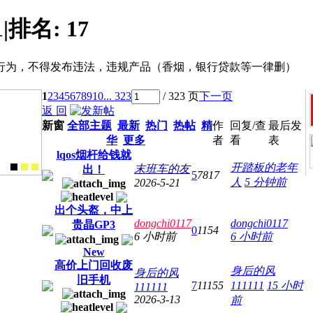
1
|
排名:
17
行为，不得发布违法，违规产品（香烟，银行贷款等一律删）
1
2
3
4
5
6
7
8
9
10
... 323
/ 323 页
下一页
返 回
新窗
全部主题
最新
热门
热帖
精
作
回复/查
最后发
华
更多
者
看
表
lqos烟杆给钱就
开踏板的老年
末班车的友
出！
5
7817
人
5 分钟前
2026-5-21
出个头盔，中上
dongchi0117
dongchi0117
贵晶GP3
0
1154
6 小时前
6 小时前
New
高价上门回收废
身后的风
身后的风
旧手机
7
11155
111111
15 小时
111111
2026-3-13
前