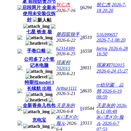
罩 前段防烫29节
狄仁杰
狄仁杰
2026-7-
后段两片 全新未
0
6294
2026-7-16
18 20:20
使用未安装仅拆
封
七星 铁盒 极
册四双脱手
516399657
2
8519
2026-7-1 08:20
2026-6-22
62314389
fgrtyu
2026-6-28
手卷口粮
1
6558
2026-6-25
16:50
公司多了2个笔
瑶家程
瑶家程702015
记本电脑
3
9011
702015
2026-6-24 15:27
2026-6-21
特斯拉model 3
rr幼兒園ゝ尛
Arthur1111
长续航 出租
5
8635
韩
2026-6-19
2026-5-21
08:59
全新香奈儿包包
天是灰的
天是灰的
2026-
0
10544
2026-6-8
6-11 08:48
Ж√潶ざ尒:
Ж√潶ざ尒:脸
充电宝
1
9313
脸ル
2026-
ル
2026-6-7
6-4
07:53