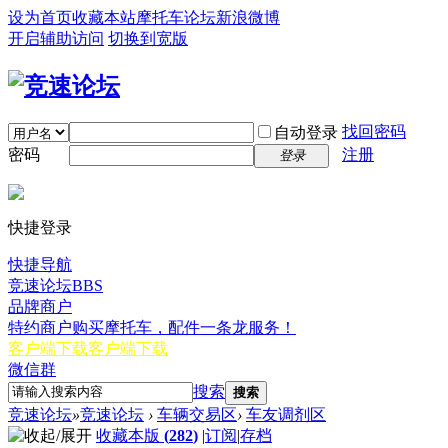
设为首页
收藏本站
摩托车论坛
新浪微博
开启辅助访问
切换到宽版
找回密码
自动登录
密码
注册
登录
快捷登录
快捷导航
竞速论坛
BBS
品牌商户
特约商户
购买摩托车，配件一条龙服务！
客户端下载
客户端下载
微信群
搜索
搜索
竞速论坛
»
竞速论坛
›
车辆交易区
›
车友调剂区
收藏本版
(
282
)
|
订阅
|
存档