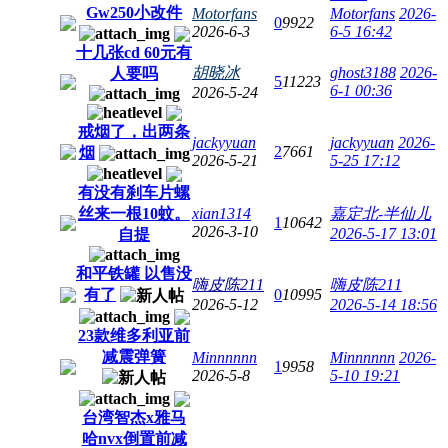
Gw250小改件
Motorfans
Motorfans
2026-
0
9922
2026-6-3
6-5 16:42
十几张cd 60元有
胡晓冰
ghost3188
2026-
人要吗
5
11223
6-1 00:36
2026-5-24
戒烟了，出两条
jackyyuan
jackyyuan
2026-
2
7661
烟
2026-5-21
5-25 17:12
有没有刹车片螺
丝来一根10蚊。
xian1314
嘉定北-半仙儿
1
10642
2026-3-10
2026-5-17 13:01
自提
和平铁罐 以售没
嗨皮陈211
嗨皮陈211
有了
0
10995
2026-5-12
2026-5-14 18:56
23款维多利亚前
减震弹簧
Minnnnnn
Minnnnnn
2026-
1
9958
2026-5-8
5-10 19:21
台湾智杰x雅马
哈nvx倒置前减