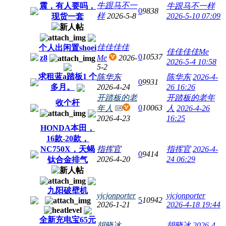
牛跟马不一
震，有人要吗，
牛跟马不一样
0
9838
样
2026-5-8
2026-5-10 07:09
现货一套
佳佳佳佳
个人出闲置shoei
佳佳佳佳Me
0
10537
z8
Me
2026-
2026-5-4 10:58
5-2
求租蓝a踏板1 个
陈华东
陈华东
2026-4-
0
9931
多月。
2026-4-24
26 16:26
开踏板的老
开踏板的老年
收个杆
0
10063
年人
人
2026-4-26
2026-4-23
16:25
HONDA本田，
16款-20款，
NC750X，天蝎
指挥官
指挥官
2026-4-
0
9414
2026-4-20
24 06:29
钛合金排气
九阳破壁机
yjcjonporter
yjcjonporter
5
10942
2026-1-21
2026-4-18 19:44
全新充电宝65元
胡晓冰
胡晓冰
2026-4-