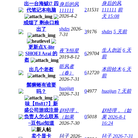
身后的风
出一台海鲅i7 四
身后的风
2
11531
111111
前
代笔记本电脑
111111
2026-4-2
天 15:08
戒烟了 剩余口粮
shdzs
2026-
出了
3
9176
shdzs
5 天前
7-31
更新点X-lite
生人勿近
6 天
夜飞恒星
SHOEI Arai 的
6
29704
前
2019-8-12
盔
听风者
本田铃木
6 天
出几个老盔
6
12720
（春）
前
2026-7-31
鬃狮蜥有谁要
huqijun
0
4977
huqijun
7 天前
吗？
2026-7-31
味【ffn817】新
盛公司游戏注册
赵经理，
赵经理，（如
负责人怎么联系
0
5018
（如果
果
2026-8-1
~豆包ai知道
2026-7-30
16:24
卖个显卡
毡子
2026-
毡子
2026-7-31