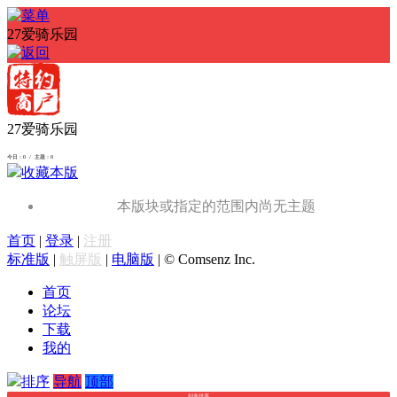
27爱骑乐园
27爱骑乐园
今日：0 / 主题：0
收藏本版
本版块或指定的范围内尚无主题
首页
|
登录
|
注册
标准版
|
触屏版
|
电脑版
|
© Comsenz Inc.
首页
论坛
下载
我的
排序
导航
顶部
列表排序