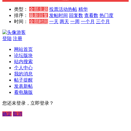
类型：
全部主题
投票
活动
热帖
精华
排序：
最新回复
发帖时间
回复数
查看数
热门度
时间：
全部时间
一天
两天
一周
一个月
三个月
游客
登陆
注册
网站首页
论坛版块
站内搜索
个人中心
我的消息
帖子提醒
发表新帖
看电脑版
您还未登录，立即登录？
确定
取消