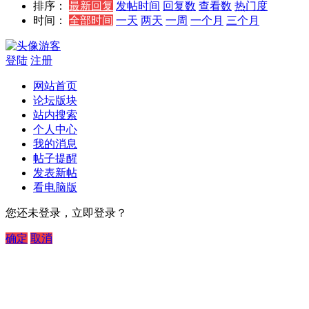
排序：
最新回复
发帖时间
回复数
查看数
热门度
时间：
全部时间
一天
两天
一周
一个月
三个月
游客
登陆
注册
网站首页
论坛版块
站内搜索
个人中心
我的消息
帖子提醒
发表新帖
看电脑版
您还未登录，立即登录？
确定
取消