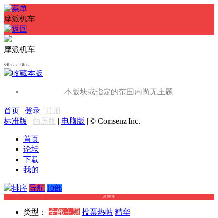
摩派机车
摩派机车
今日：0 / 主题：0
收藏本版
本版块或指定的范围内尚无主题
首页
|
登录
|
注册
标准版
|
触屏版
|
电脑版
|
© Comsenz Inc.
首页
论坛
下载
我的
排序
导航
顶部
列表排序
类型：
全部主题
投票
热帖
精华