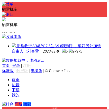
酷雷机车
酷雷机车
今日：0 / 主题：5
收藏本版
明盘收沪A34沪C7.5兰A9.8我到手，车好另外加钱
自由人（刘春雷
2020-11-8
6
97975
数据加载中，请稍后...
首页
|
登录
|
注册
标准版
|
触屏版
|
电脑版
|
© Comsenz Inc.
首页
论坛
下载
我的
排序
导航
顶部
列表排序