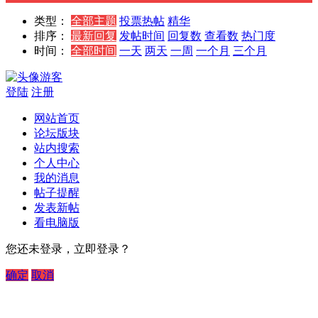
类型：
全部主题
投票
热帖
精华
排序：
最新回复
发帖时间
回复数
查看数
热门度
时间：
全部时间
一天
两天
一周
一个月
三个月
游客
登陆
注册
网站首页
论坛版块
站内搜索
个人中心
我的消息
帖子提醒
发表新帖
看电脑版
您还未登录，立即登录？
确定
取消