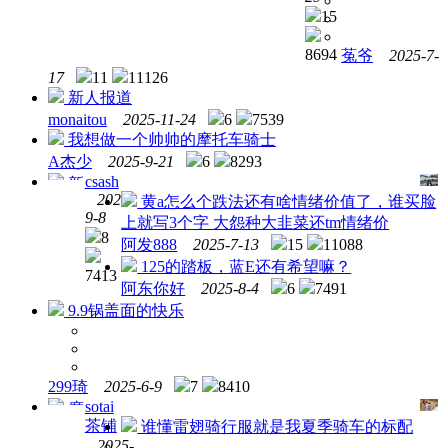
请通
15
知我
8694
菟爷
2025-7-
17
11
11126
新人报道
monaitou
2025-11-24
6
7539
我想做一个帅帅的摩托车骑士
A杰少
2025-9-21
6
8293
csash
新
2025-
黄a怎么个跌法还有啥情绪价值了，谁买脸
人报
9-8
上就写3个字 大怨种大韭菜还tm情绪价
道，
8
阿发888
2025-7-13
15
11088
请多
125的踏板，蓝E还有希望嘛？
指教
7413
～
阿东你好
2025-8-4
6
7491
9.9锅盖面的快乐
299琦
2025-6-9
7
8410
sotai
摩
茶铺
谁懂雷翅骑行服就是我夏季骑车的标配
友打
2025-