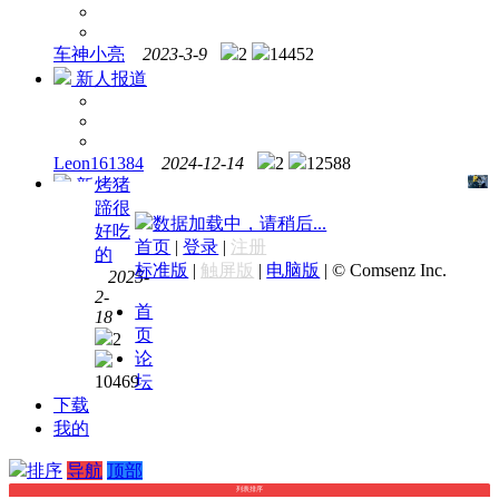
车神小亮
2023-3-9
2
14452
新人报道
Leon161384
2024-12-14
2
12588
烤猪
新
蹄很
人报
数据加载中，请稍后...
好吃
道
首页
|
登录
|
注册
的
标准版
|
触屏版
|
电脑版
|
© Comsenz Inc.
2025-
2-
首
18
页
2
论
10469
坛
下载
我的
排序
导航
顶部
列表排序