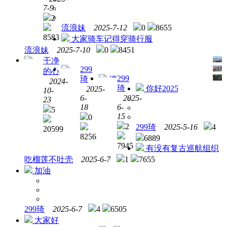
卡点
7-9
定位:
2
闵行
流浪妹
2025-7-12
0
8655
区光
8583
大家骑车记得穿骑行服
华路
流浪妹
2025-7-10
0
8451
335
干净
弄4
299
xmax
一
的心
幢
299
琦
漂
起看
2024-
102（sotai
琦
你好2025
2025-
亮
10-
球
茶
6-
2025-
23
铺）
18
6-
5
15
0
2
299琦
2025-5-16
4
20599
8256
6889
7945
有没有复古巡航组织
吃榴莲不吐壳
2025-6-7
1
7655
加油
299琦
2025-6-7
4
6505
大家好