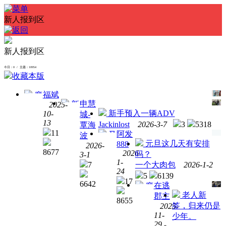
新人报到区
新人报到区
今日：0 / 主题：10954
收藏本版
福斌
摩
申慧
新
2025-
托车
新手预入一辆ADV
10-
城-
人报
验车
13
Jackinlost
2026-3-7
3
5318
覃海
道，
11
阿发
又
波
轻骑
元旦这几天有安排
888
新增
2026-
u侠
8677
2026-
吗？
3-1
摄像
50，
1-
7
一个大肉包
2026-1-2
头
试一
24
5
6139
了。。。
段时
17
6642
在逃
摩
不给
间再
老人新
郡主
友圈
活路
汇
8655
签，归来仍是
2025-
如果
报。
11-
少年。
有瓜
29