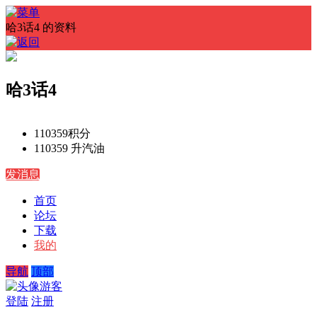
哈3话4 的资料
哈3话4
110359
积分
110359 升
汽油
发消息
首页
论坛
下载
我的
导航
顶部
游客
登陆
注册