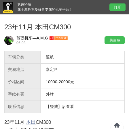
竞速论坛
打开
属于摩托车爱好者专属的机车平台！
23年11月 本田CM300
驾驭机车—A.M.G
关注Ta
06-03
车辆分类
巡航
交易地点
嘉定区
价格区间
10000-20000元
手续有否
外牌
联系信息
【登陆】后查看
23年11月
本田
CM300