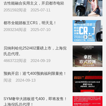
古性能融合实用主义，开启都市电轻
摩“赛道日常！
2051592阅读
2025-07-11
都市全能踏板王CR1，明天见！
2093234阅读
2025-07-10
贝纳利哈伦252/402重磅上市，上海倪
氏总代理。
4663722阅读
2024-09-19
预购开启︱巡弋400预购福利限量抢！
阅读
2024-09-13
SYM奢华大踏板巡弋400，即将发售！
上海倪氏总代理！