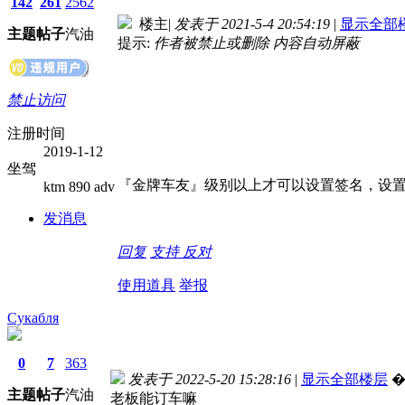
142
261
2562
楼主
|
发表于 2021-5-4 20:54:19
|
显示全部
主题
帖子
汽油
提示:
作者被禁止或删除 内容自动屏蔽
禁止访问
注册时间
2019-1-12
坐驾
『金牌车友』级别以上才可以设置签名，设置
ktm 890 adv
发消息
回复
支持
反对
使用道具
举报
Сукабля
0
7
363
发表于 2022-5-20 15:28:16
|
显示全部楼层
主题
帖子
汽油
老板能订车嘛