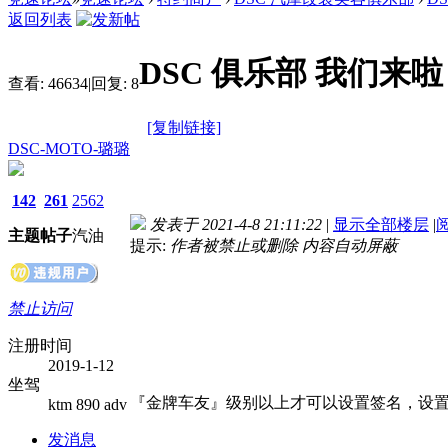
返回列表
DSC 俱乐部 我们来
查看:
46634
|
回复:
8
[复制链接]
DSC-MOTO-璐璐
142
261
2562
发表于 2021-4-8 21:11:22
|
显示全部楼层
|
主题
帖子
汽油
提示:
作者被禁止或删除 内容自动屏蔽
禁止访问
注册时间
2019-1-12
坐驾
『金牌车友』级别以上才可以设置签名，设置
ktm 890 adv
发消息