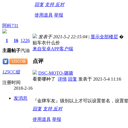
回复
支持
反对
使用道具
举报
阿科731
发表于 2021-5-2 22:15:04
|
显示全部楼层
�
1
16
1226
贴车衣什么价
来自安卓APP客户端
主题
帖子
汽油
点评
125CC组
DSC-MOTO-璐璐
看要哪种了
详情
回复
发表于 2021-5-4 11:16
注册时间
2018-2-16
发消息
『金牌车友』级别以上才可以设置签名，设置签
回复
支持
反对
使用道具
举报