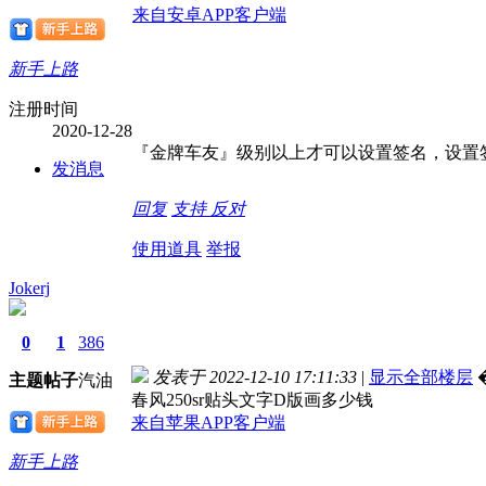
来自安卓APP客户端
新手上路
注册时间
2020-12-28
『金牌车友』级别以上才可以设置签名，设置签
发消息
回复
支持
反对
使用道具
举报
Jokerj
0
1
386
发表于 2022-12-10 17:11:33
|
显示全部楼层
主题
帖子
汽油
春风250sr贴头文字D版画多少钱
来自苹果APP客户端
新手上路