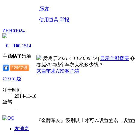
回复
使用道具
举报
ZHH01024
0
100
1514
主题
帖子
汽油
发表于 2021-4-13 23:09:19
|
显示全部楼层
�
赛艇s350贴个车衣大概多少钱？
来自苹果APP客户端
125CC组
注册时间
2014-11-18
坐驾
...
『金牌车友』级别以上才可以设置签名，设置签
发消息