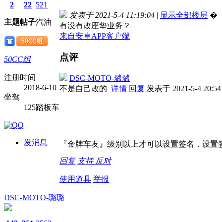
2
22
521
发表于 2021-5-4 11:19:04
|
显示全部楼层
�
主题
帖子
汽油
有没有改座垫业务？
来自安卓APP客户端
点评
50CC组
注册时间
DSC-MOTO-璐璐
2018-6-10
不是自己改的
详情
回复
发表于 2021-5-4 20:54
坐驾
125踏板车
发消息
『金牌车友』级别以上才可以设置签名，设置签
回复
支持
反对
使用道具
举报
DSC-MOTO-璐璐