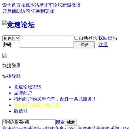
设为首页
收藏本站
摩托车论坛
新浪微博
开启辅助访问
切换到宽版
找回密码
自动登录
密码
注册
登录
快捷登录
快捷导航
竞速论坛
BBS
品牌商户
特约商户
购买摩托车，配件一条龙服务！
客户端下载
客户端下载
微信群
搜索
搜索
竞速论坛
»
竞速论坛
›
特约商户
›
DSC 汽摩改装美容俱乐部
›
D