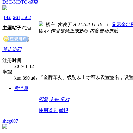
DSC-MOTO-璐璐
142
261
2562
楼主
|
发表于 2021-5-4 11:16:13
|
显示全部
主题
帖子
汽油
提示:
作者被禁止或删除 内容自动屏蔽
禁止访问
注册时间
2019-1-12
坐驾
『金牌车友』级别以上才可以设置签名，设置
ktm 890 adv
发消息
回复
支持
反对
使用道具
举报
shcg007