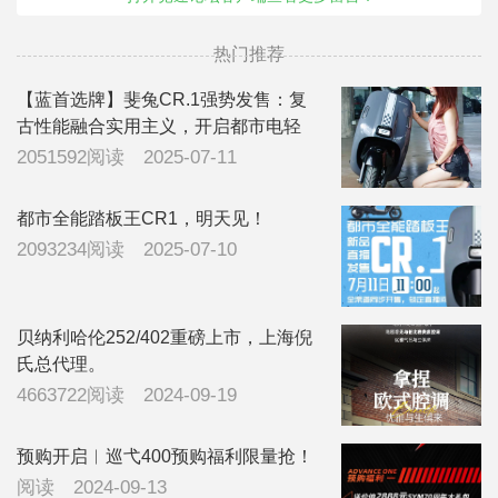
热门推荐
【蓝首选牌】斐兔CR.1强势发售：复
古性能融合实用主义，开启都市电轻
摩“赛道日常！
2051592阅读
2025-07-11
都市全能踏板王CR1，明天见！
2093234阅读
2025-07-10
贝纳利哈伦252/402重磅上市，上海倪
氏总代理。
4663722阅读
2024-09-19
预购开启︱巡弋400预购福利限量抢！
阅读
2024-09-13