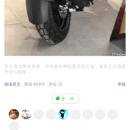
本文来自网友发表，不代表本网站观点和立场，发表言论请遵
守论坛版规！
阅读原文
阅读 84355
评论 25
举报

38
赞