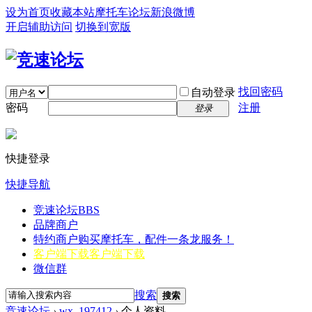
设为首页
收藏本站
摩托车论坛
新浪微博
开启辅助访问
切换到宽版
找回密码
自动登录
密码
注册
登录
快捷登录
快捷导航
竞速论坛
BBS
品牌商户
特约商户
购买摩托车，配件一条龙服务！
客户端下载
客户端下载
微信群
搜索
搜索
竞速论坛
›
wx_197412
›
个人资料