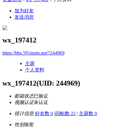
加为好友
发送消息
wx_197412
https://bbs.591moto.net/?244969
主题
个人资料
wx_197412
(UID: 244969)
邮箱状态
已验证
视频认证
未认证
统计信息
好友数 0
|
回帖数 22
|
主题数 0
性别
保密