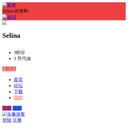
Selina 的资料
Selina
3
积分
3 升
汽油
发消息
首页
论坛
下载
我的
导航
顶部
游客
登陆
注册