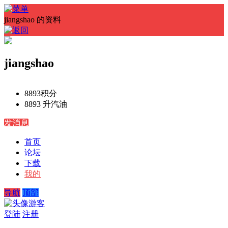
jiangshao 的资料
jiangshao
8893
积分
8893 升
汽油
发消息
首页
论坛
下载
我的
导航
顶部
游客
登陆
注册