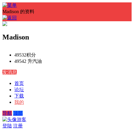
Madison 的资料
Madison
49532
积分
49542 升
汽油
发消息
首页
论坛
下载
我的
导航
顶部
游客
登陆
注册