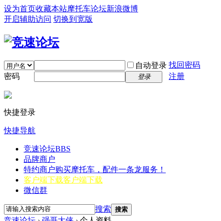
设为首页
收藏本站
摩托车论坛
新浪微博
开启辅助访问
切换到宽版
找回密码
自动登录
密码
注册
登录
快捷登录
快捷导航
竞速论坛
BBS
品牌商户
特约商户
购买摩托车，配件一条龙服务！
客户端下载
客户端下载
微信群
搜索
搜索
竞速论坛
›
强哥大侠
›
个人资料