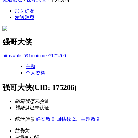
加为好友
发送消息
强哥大侠
https://bbs.591moto.net/?175206
主题
个人资料
强哥大侠
(UID: 175206)
邮箱状态
未验证
视频认证
未认证
统计信息
好友数 0
|
回帖数 21
|
主题数 9
性别
女
坐驾
pcx160