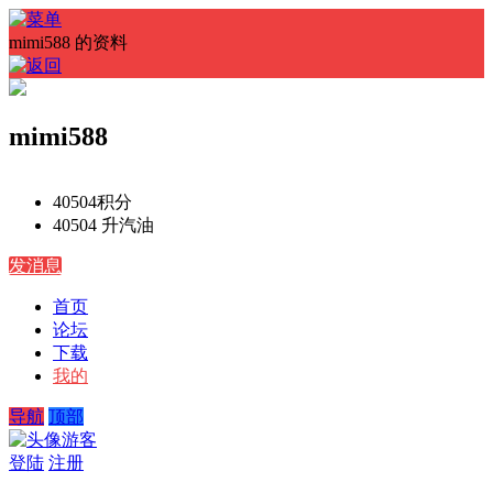
mimi588 的资料
mimi588
40504
积分
40504 升
汽油
发消息
首页
论坛
下载
我的
导航
顶部
游客
登陆
注册