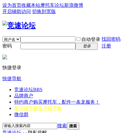
设为首页
收藏本站
摩托车论坛
新浪微博
开启辅助访问
切换到宽版
找回密码
自动登录
密码
注册
登录
快捷登录
快捷导航
竞速论坛
BBS
品牌商户
特约商户
购买摩托车，配件一条龙服务！
客户端下载
客户端下载
微信群
搜索
搜索
竞速论坛
›
›
隐私提醒