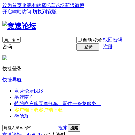
设为首页
收藏本站
摩托车论坛
新浪微博
开启辅助访问
切换到宽版
找回密码
自动登录
密码
注册
登录
快捷登录
快捷导航
竞速论坛
BBS
品牌商户
特约商户
购买摩托车，配件一条龙服务！
客户端下载
客户端下载
微信群
搜索
搜索
竞速论坛
›
5968507
›
个人资料