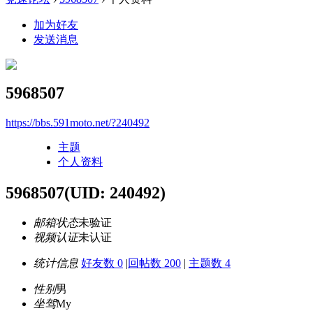
加为好友
发送消息
5968507
https://bbs.591moto.net/?240492
主题
个人资料
5968507
(UID: 240492)
邮箱状态
未验证
视频认证
未认证
统计信息
好友数 0
|
回帖数 200
|
主题数 4
性别
男
坐驾
My