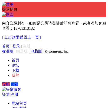
提示信息
内容己经封存，如你是会员请登陆后即可查看，或者添加客服
查看：13761313132
[ 点击这里返回上一页 ]
首页
|
登录
|
注册
标准版
|
触屏版
|
电脑版
|
© Comsenz Inc.
首页
论坛
下载
我的
导航
顶部
游客
登陆
注册
网站首页