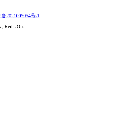
P备2021005054号-1
s , Redis On.