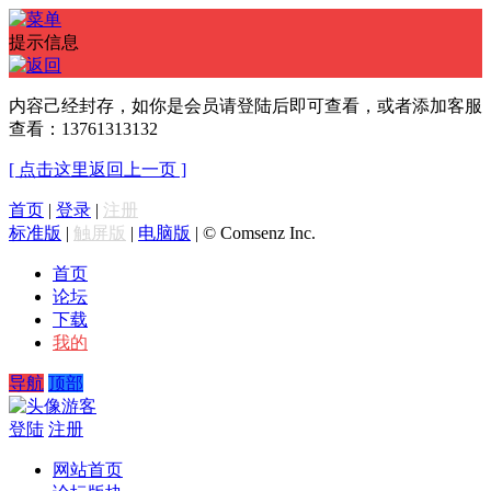
提示信息
内容己经封存，如你是会员请登陆后即可查看，或者添加客服
查看：13761313132
[ 点击这里返回上一页 ]
首页
|
登录
|
注册
标准版
|
触屏版
|
电脑版
|
© Comsenz Inc.
首页
论坛
下载
我的
导航
顶部
游客
登陆
注册
网站首页