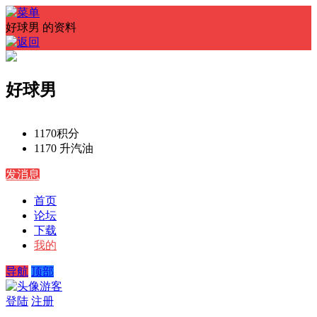
好球男 的资料
好球男
1170
积分
1170 升
汽油
发消息
首页
论坛
下载
我的
导航
顶部
游客
登陆
注册