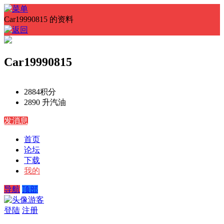
Car19990815 的资料
Car19990815
2884
积分
2890 升
汽油
发消息
首页
论坛
下载
我的
导航
顶部
游客
登陆
注册