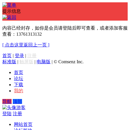
提示信息
内容己经封存，如你是会员请登陆后即可查看，或者添加客服
查看：13761313132
[ 点击这里返回上一页 ]
首页
|
登录
|
注册
标准版
|
触屏版
|
电脑版
|
© Comsenz Inc.
首页
论坛
下载
我的
导航
顶部
游客
登陆
注册
网站首页