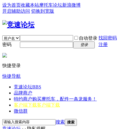
设为首页
收藏本站
摩托车论坛
新浪微博
开启辅助访问
切换到宽版
找回密码
自动登录
密码
注册
登录
快捷登录
快捷导航
竞速论坛
BBS
品牌商户
特约商户
购买摩托车，配件一条龙服务！
客户端下载
客户端下载
微信群
搜索
搜索
竞速论坛
›
›
隐私提醒