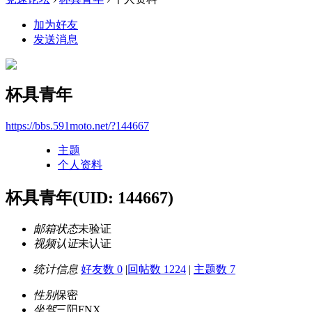
加为好友
发送消息
杯具青年
https://bbs.591moto.net/?144667
主题
个人资料
杯具青年
(UID: 144667)
邮箱状态
未验证
视频认证
未认证
统计信息
好友数 0
|
回帖数 1224
|
主题数 7
性别
保密
坐驾
三阳FNX