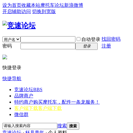
设为首页
收藏本站
摩托车论坛
新浪微博
开启辅助访问
切换到宽版
找回密码
自动登录
密码
注册
登录
快捷登录
快捷导航
竞速论坛
BBS
品牌商户
特约商户
购买摩托车，配件一条龙服务！
客户端下载
客户端下载
微信群
搜索
搜索
竞速论坛
›
杯具青年
›
个人资料